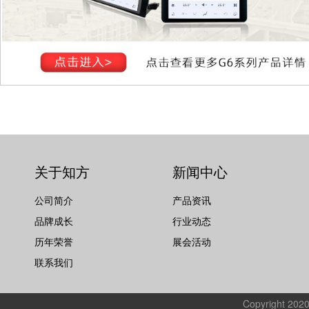
关于知方
新闻中心
公司简介
产品资讯
品牌成长
行业动态
历年荣誉
展会活动
联系我们
Copyrigh